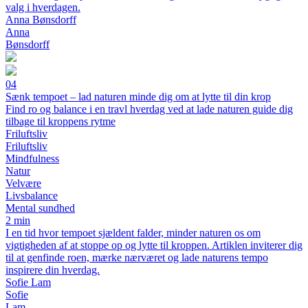
valg i hverdagen.
Anna Bønsdorff
Anna
Bønsdorff
04
Sænk tempoet – lad naturen minde dig om at lytte til din krop
Find ro og balance i en travl hverdag ved at lade naturen guide dig
tilbage til kroppens rytme
Friluftsliv
Friluftsliv
Mindfulness
Natur
Velvære
Livsbalance
Mental sundhed
2 min
I en tid hvor tempoet sjældent falder, minder naturen os om
vigtigheden af at stoppe op og lytte til kroppen. Artiklen inviterer dig
til at genfinde roen, mærke nærværet og lade naturens tempo
inspirere din hverdag.
Sofie Lam
Sofie
Lam