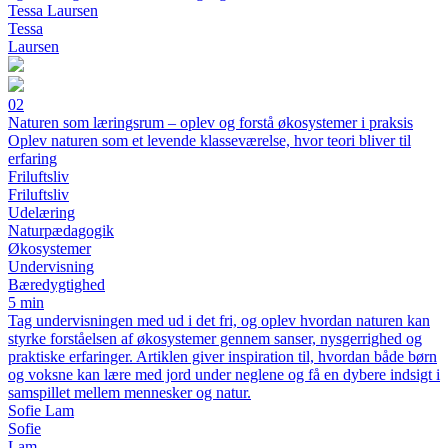
Tessa Laursen
Tessa
Laursen
02
Naturen som læringsrum – oplev og forstå økosystemer i praksis
Oplev naturen som et levende klasseværelse, hvor teori bliver til
erfaring
Friluftsliv
Friluftsliv
Udelæring
Naturpædagogik
Økosystemer
Undervisning
Bæredygtighed
5 min
Tag undervisningen med ud i det fri, og oplev hvordan naturen kan
styrke forståelsen af økosystemer gennem sanser, nysgerrighed og
praktiske erfaringer. Artiklen giver inspiration til, hvordan både børn
og voksne kan lære med jord under neglene og få en dybere indsigt i
samspillet mellem mennesker og natur.
Sofie Lam
Sofie
Lam