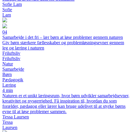
Sofie Lam
Sofie
Lam
04
Samarbejde i det fri – lær børn at løse problemer gennem naturen
Giv børn stærkere fællesskaber og problemløsningsevner gennem
leg og læring i naturen
Friluftsliv
Friluftsliv
Natur
Samarbejde
Børn
Pædagogik
Læring
4 min
Naturen er et unikt læringsrum, hvor børn udvikler samarbejdsevner,
kreativitet og nysgerrighed. Få inspiration til, hvordan du som
forælder, pædagog eller lærer kan bruge udelivet til at styrke børns
evne til at løse problemer sammen.
Tessa Laursen
Tessa
Laursen