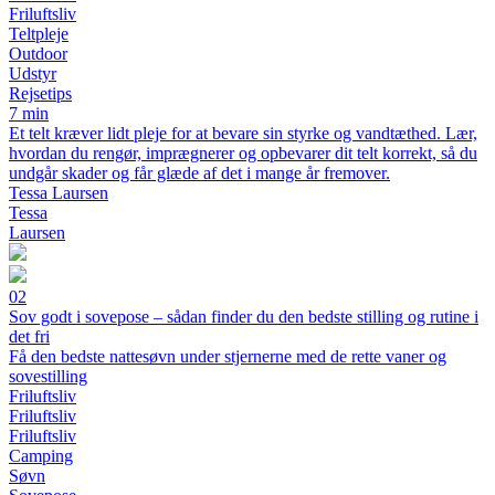
Friluftsliv
Teltpleje
Outdoor
Udstyr
Rejsetips
7 min
Et telt kræver lidt pleje for at bevare sin styrke og vandtæthed. Lær,
hvordan du rengør, imprægnerer og opbevarer dit telt korrekt, så du
undgår skader og får glæde af det i mange år fremover.
Tessa Laursen
Tessa
Laursen
02
Sov godt i sovepose – sådan finder du den bedste stilling og rutine i
det fri
Få den bedste nattesøvn under stjernerne med de rette vaner og
sovestilling
Friluftsliv
Friluftsliv
Friluftsliv
Camping
Søvn