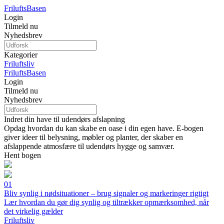
Frilufts
Basen
Login
Tilmeld nu
Nyhedsbrev
Kategorier
Friluftsliv
Frilufts
Basen
Login
Tilmeld nu
Nyhedsbrev
Indret din have til udendørs afslapning
Opdag hvordan du kan skabe en oase i din egen have. E-bogen
giver ideer til belysning, møbler og planter, der skaber en
afslappende atmosfære til udendørs hygge og samvær.
Hent bogen
01
Bliv synlig i nødsituationer – brug signaler og markeringer rigtigt
Lær hvordan du gør dig synlig og tiltrækker opmærksomhed, når
det virkelig gælder
Friluftsliv