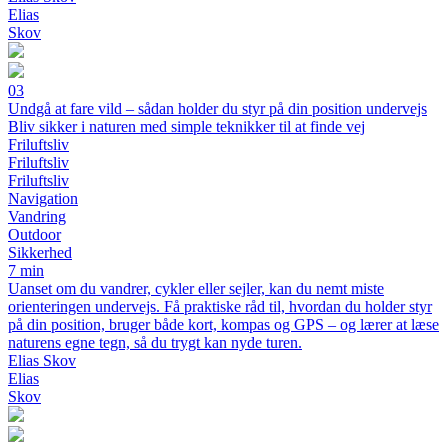
Elias
Skov
03
Undgå at fare vild – sådan holder du styr på din position undervejs
Bliv sikker i naturen med simple teknikker til at finde vej
Friluftsliv
Friluftsliv
Friluftsliv
Navigation
Vandring
Outdoor
Sikkerhed
7 min
Uanset om du vandrer, cykler eller sejler, kan du nemt miste
orienteringen undervejs. Få praktiske råd til, hvordan du holder styr
på din position, bruger både kort, kompas og GPS – og lærer at læse
naturens egne tegn, så du trygt kan nyde turen.
Elias Skov
Elias
Skov