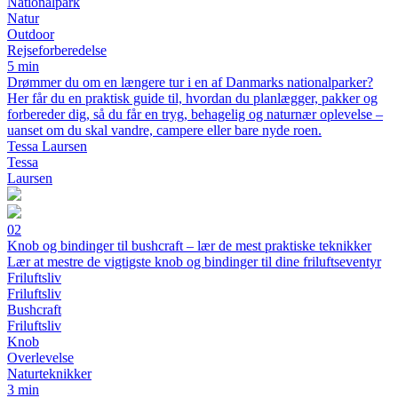
Nationalpark
Natur
Outdoor
Rejseforberedelse
5 min
Drømmer du om en længere tur i en af Danmarks nationalparker?
Her får du en praktisk guide til, hvordan du planlægger, pakker og
forbereder dig, så du får en tryg, behagelig og naturnær oplevelse –
uanset om du skal vandre, campere eller bare nyde roen.
Tessa Laursen
Tessa
Laursen
02
Knob og bindinger til bushcraft – lær de mest praktiske teknikker
Lær at mestre de vigtigste knob og bindinger til dine friluftseventyr
Friluftsliv
Friluftsliv
Bushcraft
Friluftsliv
Knob
Overlevelse
Naturteknikker
3 min