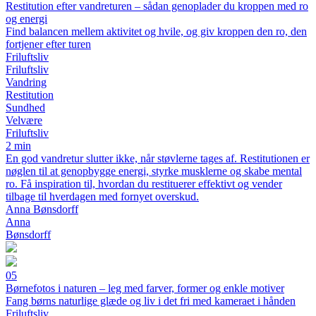
Restitution efter vandreturen – sådan genoplader du kroppen med ro
og energi
Find balancen mellem aktivitet og hvile, og giv kroppen den ro, den
fortjener efter turen
Friluftsliv
Friluftsliv
Vandring
Restitution
Sundhed
Velvære
Friluftsliv
2 min
En god vandretur slutter ikke, når støvlerne tages af. Restitutionen er
nøglen til at genopbygge energi, styrke musklerne og skabe mental
ro. Få inspiration til, hvordan du restituerer effektivt og vender
tilbage til hverdagen med fornyet overskud.
Anna Bønsdorff
Anna
Bønsdorff
05
Børnefotos i naturen – leg med farver, former og enkle motiver
Fang børns naturlige glæde og liv i det fri med kameraet i hånden
Friluftsliv