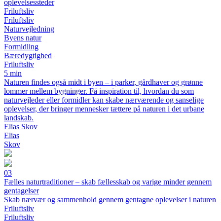
oplevelsessteder
Friluftsliv
Friluftsliv
Naturvejledning
Byens natur
Formidling
Bæredygtighed
Friluftsliv
5 min
Naturen findes også midt i byen – i parker, gårdhaver og grønne
lommer mellem bygninger. Få inspiration til, hvordan du som
naturvejleder eller formidler kan skabe nærværende og sanselige
oplevelser, der bringer mennesker tættere på naturen i det urbane
landskab.
Elias Skov
Elias
Skov
03
Fælles naturtraditioner – skab fællesskab og varige minder gennem
gentagelser
Skab nærvær og sammenhold gennem gentagne oplevelser i naturen
Friluftsliv
Friluftsliv