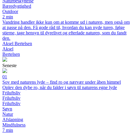
Naturbeskyttelse
Bæredygtighed
Outdoor
2 min
Vandring handler ikke kun om at komme ud i naturen, men også om
at passe på den. Få gode råd til, hvordan du kan nyde turen, følge
stierne, tage hensyn til dyrelivet og efterlade naturen, som du fandt
den.
Aksel Bertelsen
Aksel
Bertelsen
Seneste
01
Sov med naturens lyde – find ro og nærvær under åben himmel
Oplev den dybe ro, når du falder i søvn til naturens egne lyde
Friluftsliv
Friluftsliv
Friluftsliv
Søvn
Natur
Afslapning
Mindfulness
7 min