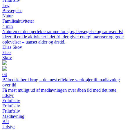
Friluftsliv
Leg
Bevægelse
Natur
Familieaktiviteter
4 min
Naturen er den perfekte ramme for sjov, bevægelse og samvær. Få
idéer til enkle aktiviteter i det fri, der giver energi, nærvær og gode
oplevelser – uanset alder og årstid.
Elias Skov
Elias
Skov
04
Bålredskaber i brug – de mest effektive værktøjer til madlavning
over ild
Få mest muligt ud af madlavningen over åben ild med det rette
udstyr
Friluftsliv
Friluftsliv
Friluftsliv
Madlavning
Bål
Udstyr