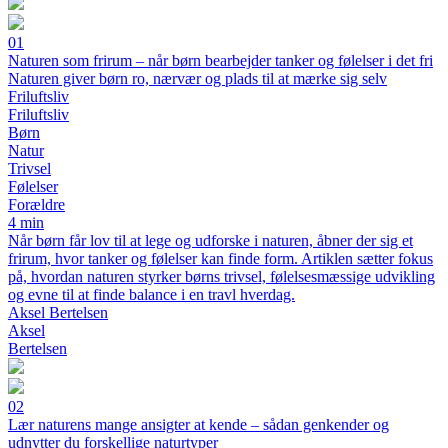
01
Naturen som frirum – når børn bearbejder tanker og følelser i det fri
Naturen giver børn ro, nærvær og plads til at mærke sig selv
Friluftsliv
Friluftsliv
Børn
Natur
Trivsel
Følelser
Forældre
4 min
Når børn får lov til at lege og udforske i naturen, åbner der sig et
frirum, hvor tanker og følelser kan finde form. Artiklen sætter fokus
på, hvordan naturen styrker børns trivsel, følelsesmæssige udvikling
og evne til at finde balance i en travl hverdag.
Aksel Bertelsen
Aksel
Bertelsen
02
Lær naturens mange ansigter at kende – sådan genkender og
udnytter du forskellige naturtyper