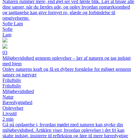
Naturen rummer mere, end øjet ser ved første blik. Lær at bruge alle
dine sanser, når du færdes ude, og oplev hvordan opmærksomhed
og iagttagelse kan give fornyet ro, glæde og forbindelse til
omgivelserne.
Sofie Lam
Sofie
Lam
03
Miljøbevidsthed gennem oplevelser – lær af naturen og tag indsigt
med hjem
Oplev naturens kraft og få en dybere forståelse for miljøet gennem
sanser og nærvær
Friluftsliv
Friluftsliv
Miljøbevidsthed
Natur
Bæredygtighed
Oplevelser
Livsstil
2 min
Gå på opdagelse i, hvordan mødet med naturen kan styrke din
miljøbevidsthed. Artiklen viser, hvordan oplevelser i det fri kan
skabe indsigt, inspirere til refleksion og føre til mere bæredygtige