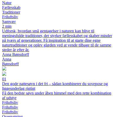
Natur
Fællesskab
Traditioner
Friluftsliv
Samvær
2 min
Udforsk, hvordan små gentagelser i naturen kan blive til
meningsfulde traditioner, der styrker fællesskabet og skaber minder
på tværs af generationer. Få inspiration til at starte dine egne
naturtraditioner og oplev glæden ved at vende tilbage til de samme
steder år efter år.
Anna Bønsdorff
Anna
Bønsdorff
01
Den gode nattesøvn i det fri – sådan kombinerer du sovepose og
liggeunderlag rigtigt
Få den bedste søvn under åben himmel med den rette kombination
af udstyr
Friluftsliv
Friluftsliv
Friluftsliv
Overnatning