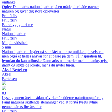
omtanke
Oplev Danmarks nationalparker på en måde, der både gavner
naturen og giver dig store oplevelser
Friluftsliv
Friluftsliv
Bæredygtig turisme
Natur
Nationalparker
Friluftsliv
Miljøbevidsthed
5 min
Nationalparkerne byder på storslået natur og unikke oplevelser –
men også et fælles ansvar for at passe på dem. Få inspiration til,
hvordan du kan udforske Danmarks naturperler med omtanke, rejse
grønt og støtte de lokale, mens du nyder turen.
Aksel Bertelsen
Aksel
Bertelsen
03
Lyset gennem året – sådan påvirker årstiderne naturfotografering
Fang naturens skiftende stemninger ved at forstå lysets rytme
gennem årets fire årstider
Friluftsliv