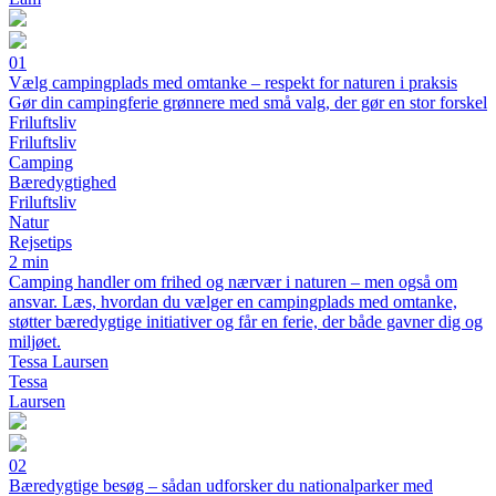
01
Vælg campingplads med omtanke – respekt for naturen i praksis
Gør din campingferie grønnere med små valg, der gør en stor forskel
Friluftsliv
Friluftsliv
Camping
Bæredygtighed
Friluftsliv
Natur
Rejsetips
2 min
Camping handler om frihed og nærvær i naturen – men også om
ansvar. Læs, hvordan du vælger en campingplads med omtanke,
støtter bæredygtige initiativer og får en ferie, der både gavner dig og
miljøet.
Tessa Laursen
Tessa
Laursen
02
Bæredygtige besøg – sådan udforsker du nationalparker med