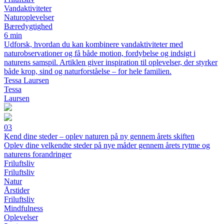
Vandaktiviteter
Naturoplevelser
Bæredygtighed
6 min
Udforsk, hvordan du kan kombinere vandaktiviteter med
naturobservationer og få både motion, fordybelse og indsigt i
naturens samspil. Artiklen giver inspiration til oplevelser, der styrker
både krop, sind og naturforståelse – for hele familien.
Tessa Laursen
Tessa
Laursen
03
Kend dine steder – oplev naturen på ny gennem årets skiften
Oplev dine velkendte steder på nye måder gennem årets rytme og
naturens forandringer
Friluftsliv
Friluftsliv
Natur
Årstider
Friluftsliv
Mindfulness
Oplevelser