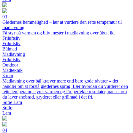
03
Glødernes hemmelighed – lær at vurdere den rette temperatur til
madlavning
Få styr på varmen og bliv mester i madlavning over åben ild
Friluftsliv
Friluftsliv
Bålmad
Madlavning
Friluftsliv
Outdoor
Madteknik
3 min
Madlavning over bål kræver mere end bare gode råvarer – det
handler om at forstå glødernes sprog. Lær hvordan du vurderer den
rette temperatur, styrer varmen og får perfekte resultater, uanset om
du laver snobrød, gryderet eller grillmad i det fri.
Sofie Lam
Sofie
Lam
04