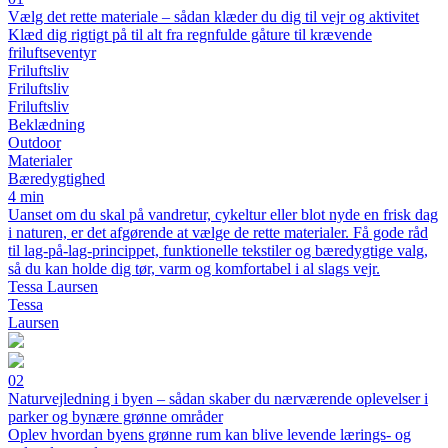
Vælg det rette materiale – sådan klæder du dig til vejr og aktivitet
Klæd dig rigtigt på til alt fra regnfulde gåture til krævende
friluftseventyr
Friluftsliv
Friluftsliv
Friluftsliv
Beklædning
Outdoor
Materialer
Bæredygtighed
4 min
Uanset om du skal på vandretur, cykeltur eller blot nyde en frisk dag
i naturen, er det afgørende at vælge de rette materialer. Få gode råd
til lag-på-lag-princippet, funktionelle tekstiler og bæredygtige valg,
så du kan holde dig tør, varm og komfortabel i al slags vejr.
Tessa Laursen
Tessa
Laursen
02
Naturvejledning i byen – sådan skaber du nærværende oplevelser i
parker og bynære grønne områder
Oplev hvordan byens grønne rum kan blive levende lærings- og