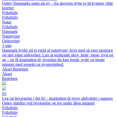
Oplev Danmarks natur på ny – fra skovens dybe ro til kystens vilde
kræfter
Friluftsliv
Friluftsliv
Natur
Friluftsliv
Danmark
Naturtyper
Oplevelser
3 min
Danmark byder på et væld af naturtyper, hver med sit eget særpræg
og sine egne oplevelser. Lær at genkende skov, hede, mose, kyst og
sø – og få inspiration til, hvordan du kan forstå, nyde og bruge
naturen med respekt og nysgerrighed.
Aksel Bertelsen
Aksel
Bertelsen
03
Leg og bevægelse i det fri – inspiration til sjove aktiviteter i naturen
Oplev glæden ved bevægelse og leg under åben himmel
Friluftsliv
Friluftsliv