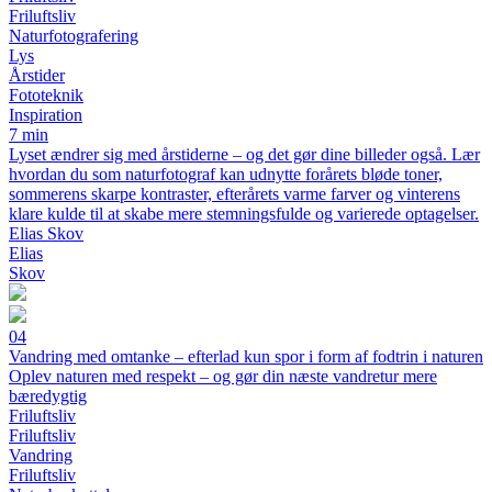
Friluftsliv
Naturfotografering
Lys
Årstider
Fototeknik
Inspiration
7 min
Lyset ændrer sig med årstiderne – og det gør dine billeder også. Lær
hvordan du som naturfotograf kan udnytte forårets bløde toner,
sommerens skarpe kontraster, efterårets varme farver og vinterens
klare kulde til at skabe mere stemningsfulde og varierede optagelser.
Elias Skov
Elias
Skov
04
Vandring med omtanke – efterlad kun spor i form af fodtrin i naturen
Oplev naturen med respekt – og gør din næste vandretur mere
bæredygtig
Friluftsliv
Friluftsliv
Vandring
Friluftsliv