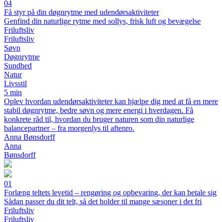
04
Få styr på din døgnrytme med udendørsaktiviteter
Genfind din naturlige rytme med sollys, frisk luft og bevægelse
Friluftsliv
Friluftsliv
Søvn
Døgnrytme
Sundhed
Natur
Livsstil
5 min
Oplev hvordan udendørsaktiviteter kan hjælpe dig med at få en mere
stabil døgnrytme, bedre søvn og mere energi i hverdagen. Få
konkrete råd til, hvordan du bruger naturen som din naturlige
balancepartner – fra morgenlys til aftenro.
Anna Bønsdorff
Anna
Bønsdorff
01
Forlæng teltets levetid – rengøring og opbevaring, der kan betale sig
Sådan passer du dit telt, så det holder til mange sæsoner i det fri
Friluftsliv
Friluftsliv