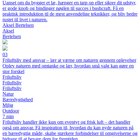
Uanset om du bygger et læ, hænger en tarp op eller sikrer dit udstyr,
er gode knob og bindinger nøglen til succes i bushcraft. Få en
praktisk introduktion til de mest anvendelige teknikker, og bliv bedre
rustet til livet i naturen.
Aksel Bertelsen
Aksel
Bertelsen
03
Friluftsliv med ansvar – lær at værne om naturen gennem oplevelser
Oplev naturen med omtanke og lær, hvordan små valg kan gøre en
stor forskel
Friluftsliv
Friluftsliv
Friluftsliv
Natur
Bæredygtighed
Miljø
Outdoor
7 min
Friluftsliv handler ikke kun om eventyr og frisk luft – det handler
også om ansvar. Få inspiration til, hvordan du kan nyde naturen på
en bæredygtig måde, skabe stærkere forbindelser til omgivelserne og
bidrage til at bevare dem for fremtiden.