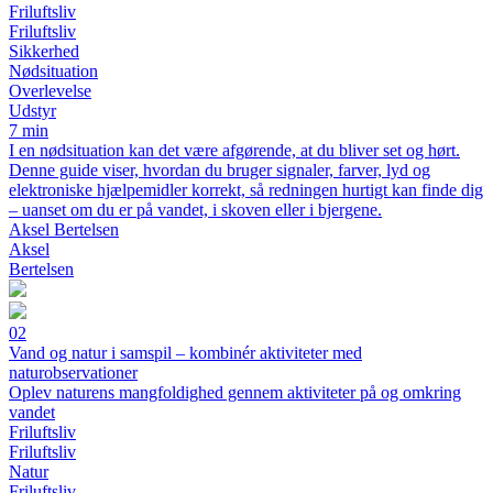
Friluftsliv
Friluftsliv
Sikkerhed
Nødsituation
Overlevelse
Udstyr
7 min
I en nødsituation kan det være afgørende, at du bliver set og hørt.
Denne guide viser, hvordan du bruger signaler, farver, lyd og
elektroniske hjælpemidler korrekt, så redningen hurtigt kan finde dig
– uanset om du er på vandet, i skoven eller i bjergene.
Aksel Bertelsen
Aksel
Bertelsen
02
Vand og natur i samspil – kombinér aktiviteter med
naturobservationer
Oplev naturens mangfoldighed gennem aktiviteter på og omkring
vandet
Friluftsliv
Friluftsliv
Natur
Friluftsliv