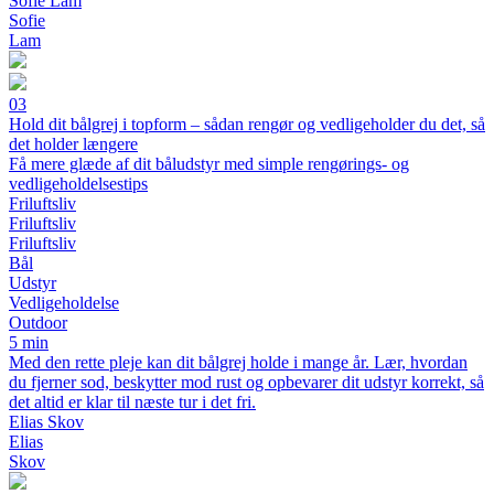
Sofie Lam
Sofie
Lam
03
Hold dit bålgrej i topform – sådan rengør og vedligeholder du det, så
det holder længere
Få mere glæde af dit båludstyr med simple rengørings- og
vedligeholdelsestips
Friluftsliv
Friluftsliv
Friluftsliv
Bål
Udstyr
Vedligeholdelse
Outdoor
5 min
Med den rette pleje kan dit bålgrej holde i mange år. Lær, hvordan
du fjerner sod, beskytter mod rust og opbevarer dit udstyr korrekt, så
det altid er klar til næste tur i det fri.
Elias Skov
Elias
Skov