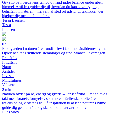
Giv slip på hverdagens tempo og find indre balance under åben
himmel. Artiklen guider dig til, hvordan du kan sove trygt og
behageligt i naturen – fra valg af sted og udstyr til teknikker, der
hjælper dig med at falde til ro.
Tessa Laursen
Tessa
Laursen
02
Find glæden i naturen året rundt – lev i takt med årstidernes rytme
Oplev naturens skiftende stemninger og find balance i hverdagen
Friluftsliv
Friluftsliv
Natur
Årstider
Livsstil
Mindfulness
Velvære
2 min
Naturen byder på ro, energi og glæde – uanset årstid. Lær at leve i
takt med forårets fornyelse, sommerens fællesskab, efterårets
refleksion og vinterens ro. Få inspiration til at lade naturens rytme
guide dig gennem året og skabe mere nærvær i dit liv.
Elias Skov