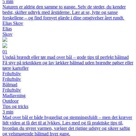
5 min
Naturen er aldrig den samme to gange. Selv de steder, du kender
bedst, skifter udtryk med årstiderne. Lær at se, lytte og sanse
forskellene – og find fornyet glæde i dine omgivelser året rundt.
Elias Skov
Elias
Skov
01
Undgå brændt eller tør mad over bål – gode tips til perfekt bålmad
Få styr på teknikken og lav lækker bålmad uden brændte pølser eller
tørre kartofler
Friluftsliv
Friluftsliv
Bålmad
Friluftsliv
Madlavning
Outdoor
Tips og tricks
3 min
Mad over bål er både hyggeligt og stemningsfuldt – men det kræver
lidt viden at få det til at lykkes. Læs med og få praktiske tips til,
hvordan du styrer varmen, vælger det rigtige udstyr og sikrer saftig
og velsmagende bålmad hver gang.