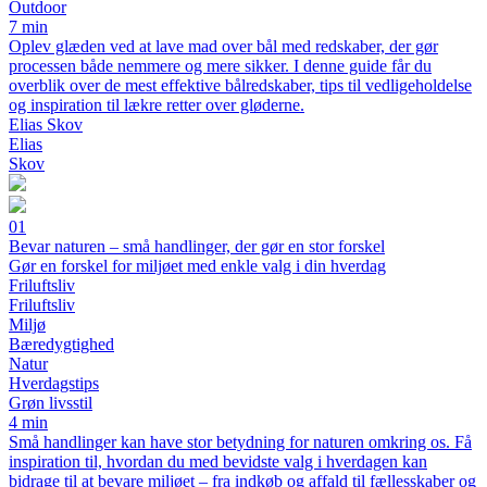
Outdoor
7 min
Oplev glæden ved at lave mad over bål med redskaber, der gør
processen både nemmere og mere sikker. I denne guide får du
overblik over de mest effektive bålredskaber, tips til vedligeholdelse
og inspiration til lækre retter over gløderne.
Elias Skov
Elias
Skov
01
Bevar naturen – små handlinger, der gør en stor forskel
Gør en forskel for miljøet med enkle valg i din hverdag
Friluftsliv
Friluftsliv
Miljø
Bæredygtighed
Natur
Hverdagstips
Grøn livsstil
4 min
Små handlinger kan have stor betydning for naturen omkring os. Få
inspiration til, hvordan du med bevidste valg i hverdagen kan
bidrage til at bevare miljøet – fra indkøb og affald til fællesskaber og