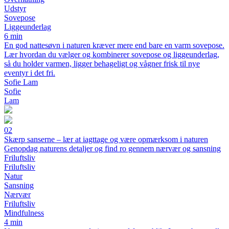
Udstyr
Sovepose
Liggeunderlag
6 min
En god nattesøvn i naturen kræver mere end bare en varm sovepose.
Lær hvordan du vælger og kombinerer sovepose og liggeunderlag,
så du holder varmen, ligger behageligt og vågner frisk til nye
eventyr i det fri.
Sofie Lam
Sofie
Lam
02
Skærp sanserne – lær at iagttage og være opmærksom i naturen
Genopdag naturens detaljer og find ro gennem nærvær og sansning
Friluftsliv
Friluftsliv
Natur
Sansning
Nærvær
Friluftsliv
Mindfulness
4 min