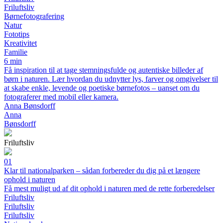
Friluftsliv
Børnefotografering
Natur
Fototips
Kreativitet
Familie
6 min
Få inspiration til at tage stemningsfulde og autentiske billeder af
børn i naturen. Lær hvordan du udnytter lys, farver og omgivelser til
at skabe enkle, levende og poetiske børnefotos – uanset om du
fotograferer med mobil eller kamera.
Anna Bønsdorff
Anna
Bønsdorff
Friluftsliv
01
Klar til nationalparken – sådan forbereder du dig på et længere
ophold i naturen
Få mest muligt ud af dit ophold i naturen med de rette forberedelser
Friluftsliv
Friluftsliv
Friluftsliv