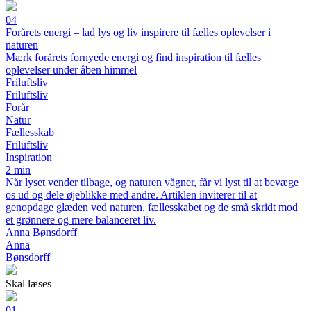
04
Forårets energi – lad lys og liv inspirere til fælles oplevelser i
naturen
Mærk forårets fornyede energi og find inspiration til fælles
oplevelser under åben himmel
Friluftsliv
Friluftsliv
Forår
Natur
Fællesskab
Friluftsliv
Inspiration
2 min
Når lyset vender tilbage, og naturen vågner, får vi lyst til at bevæge
os ud og dele øjeblikke med andre. Artiklen inviterer til at
genopdage glæden ved naturen, fællesskabet og de små skridt mod
et grønnere og mere balanceret liv.
Anna Bønsdorff
Anna
Bønsdorff
Skal læses
01