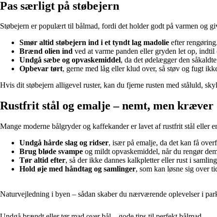
Pas særligt på støbejern
Støbejern er populært til bålmad, fordi det holder godt på varmen og g
Smør altid støbejern ind i et tyndt lag madolie
efter rengøring
Brænd olien ind
ved at varme panden eller gryden let op, indtil 
Undgå sæbe og opvaskemiddel
, da det ødelægger den såkaldte 
Opbevar tørt
, gerne med låg eller klud over, så støv og fugt ikk
Hvis dit støbejern alligevel ruster, kan du fjerne rusten med ståluld, sk
Rustfrit stål og emalje – nemt, men kræve
Mange moderne bålgryder og kaffekander er lavet af rustfrit stål eller e
Undgå hårde slag og ridser
, især på emalje, da det kan få overfl
Brug bløde svampe
og mildt opvaskemiddel, når du rengør dem
Tør altid efter
, så der ikke dannes kalkpletter eller rust i samling
Hold øje med håndtag og samlinger
, som kan løsne sig over ti
Naturvejledning i byen – sådan skaber du nærværende oplevelser i pa
Undgå brændt eller tør mad over bål – gode tips til perfekt bålmad