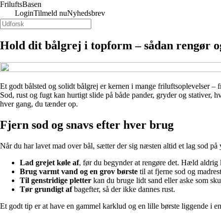
Frilufts
Basen
Login
Tilmeld nu
Nyhedsbrev
Hold dit bålgrej i topform – sådan rengør o
Et godt bålsted og solidt bålgrej er kernen i mange friluftsoplevelser –
Sod, rust og fugt kan hurtigt slide på både pander, gryder og stativer, 
hver gang, du tænder op.
Fjern sod og snavs efter hver brug
Når du har lavet mad over bål, sætter der sig næsten altid et lag sod på
Lad grejet køle af
, før du begynder at rengøre det. Hæld aldrig k
Brug varmt vand og en grov børste
til at fjerne sod og madre
Til genstridige pletter
kan du bruge lidt sand eller aske som skur
Tør grundigt af
bagefter, så der ikke dannes rust.
Et godt tip er at have en gammel karklud og en lille børste liggende i