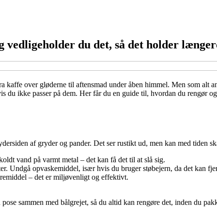
g vedligeholder du det, så det holder længer
 fra kaffe over gløderne til aftensmad under åben himmel. Men som alt an
hvis du ikke passer på dem. Her får du en guide til, hvordan du rengør og
 ydersiden af gryder og pander. Det ser rustikt ud, men kan med tiden sk
oldt vand på varmt metal – det kan få det til at slå sig.
ster. Undgå opvaskemiddel, især hvis du bruger støbejern, da det kan fje
emiddel – det er miljøvenligt og effektivt.
 en pose sammen med bålgrejet, så du altid kan rengøre det, inden du pa