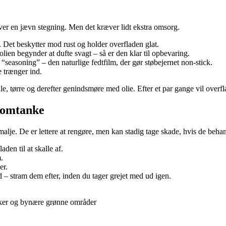
iver en jævn stegning. Men det kræver lidt ekstra omsorg.
. Det beskytter mod rust og holder overfladen glat.
olien begynder at dufte svagt – så er den klar til opbevaring.
“seasoning” – den naturlige fedtfilm, der gør støbejernet non-stick.
e trænger ind.
ylle, tørre og derefter genindsmøre med olie. Efter et par gange vil overf
r omtanke
malje. De er lettere at rengøre, men kan stadig tage skade, hvis de behan
aden til at skalle af.
.
er.
d – stram dem efter, inden du tager grejet med ud igen.
rker og bynære grønne områder