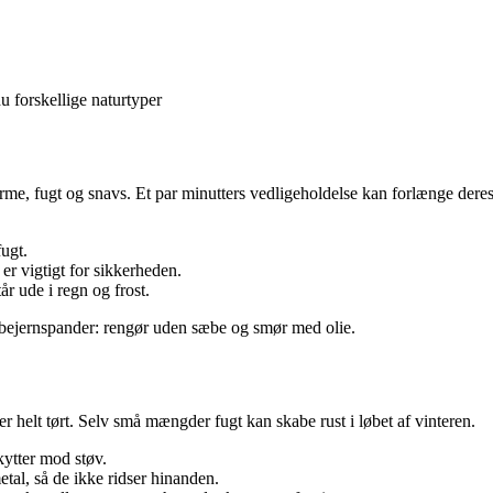
 forskellige naturtyper
varme, fugt og snavs. Et par minutters vedligeholdelse kan forlænge deres
ugt.
t er vigtigt for sikkerheden.
tår ude i regn og frost.
tøbejernspander: rengør uden sæbe og smør med olie.
 er helt tørt. Selv små mængder fugt kan skabe rust i løbet af vinteren.
skytter mod støv.
tal, så de ikke ridser hinanden.