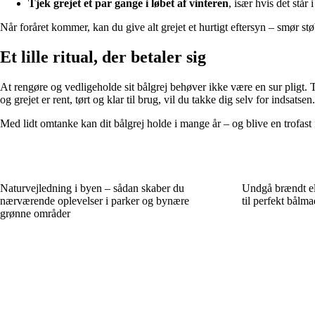
Tjek grejet et par gange i løbet af vinteren
, især hvis det står
Når foråret kommer, kan du give alt grejet et hurtigt eftersyn – smør støbe
Et lille ritual, der betaler sig
At rengøre og vedligeholde sit bålgrej behøver ikke være en sur pligt. 
og grejet er rent, tørt og klar til brug, vil du takke dig selv for indsatsen.
Med lidt omtanke kan dit bålgrej holde i mange år – og blive en trofast
Naturvejledning i byen – sådan skaber du
Undgå brændt ell
nærværende oplevelser i parker og bynære
til perfekt bålma
grønne områder