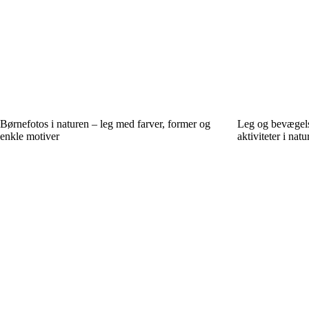
Børnefotos i naturen – leg med farver, former og
Leg og bevægelse 
enkle motiver
aktiviteter i natu