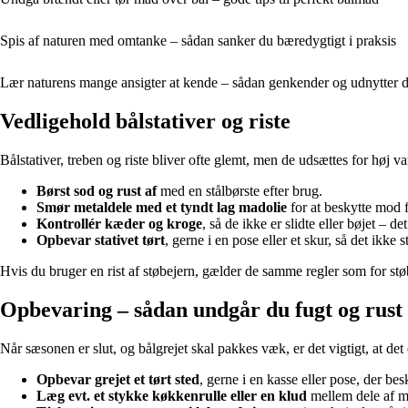
Spis af naturen med omtanke – sådan sanker du bæredygtigt i praksis
Lær naturens mange ansigter at kende – sådan genkender og udnytter du
Vedligehold bålstativer og riste
Bålstativer, treben og riste bliver ofte glemt, men de udsættes for høj 
Børst sod og rust af
med en stålbørste efter brug.
Smør metaldele med et tyndt lag madolie
for at beskytte mod f
Kontrollér kæder og kroge
, så de ikke er slidte eller bøjet – de
Opbevar stativet tørt
, gerne i en pose eller et skur, så det ikke s
Hvis du bruger en rist af støbejern, gælder de samme regler som for s
Opbevaring – sådan undgår du fugt og rust
Når sæsonen er slut, og bålgrejet skal pakkes væk, er det vigtigt, at det
Opbevar grejet et tørt sted
, gerne i en kasse eller pose, der be
Læg evt. et stykke køkkenrulle eller en klud
mellem dele af me