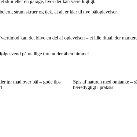
 i et skur eller en garage, hvor der kan være fugtigt.
jern, stram skruer og tjek, at alt er klar til nye båloplevelser.
Tværtimod kan det blive en del af oplevelsen – et lille ritual, der mark
 følgesvend på utallige ture under åben himmel.
er tør mad over bål – gode tips
Spis af naturen med omtanke – s
d
bæredygtigt i praksis