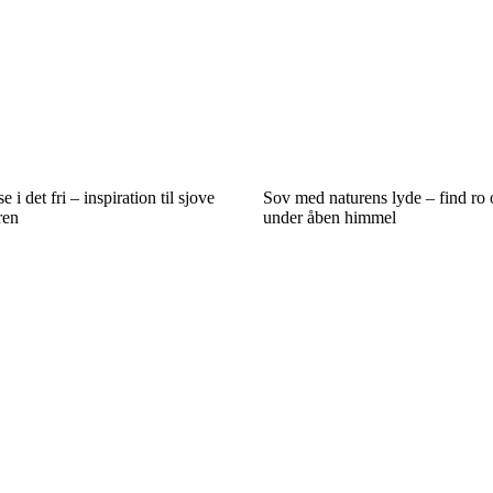
i det fri – inspiration til sjove
Sov med naturens lyde – find ro
ren
under åben himmel