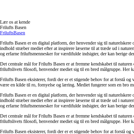
Lær os at kende
Frilufts Basen
Frilufts
Basen
Frilufts Basen er en digital platform, der henvender sig til naturelsker
indhold stræber mediet efter at inspirere læserne til at træde ud i natu
og erfarne friluftsmennesker for værdifulde indsigter, der kan berige d
Det centrale mål for Frilufts Basen er at fremme kendskabet til nature
friluftslivets filosofi, henvender mediet sig til en bred målgruppe. Her 
Frilufts Basen eksisterer, fordi der er et stigende behov for at forstå o
være en kilde til ro, fornyelse og læring. Mediet fungerer som en bro mel
Frilufts Basen er en digital platform, der henvender sig til naturelsker
indhold stræber mediet efter at inspirere læserne til at træde ud i natu
og erfarne friluftsmennesker for værdifulde indsigter, der kan berige d
Det centrale mål for Frilufts Basen er at fremme kendskabet til nature
friluftslivets filosofi, henvender mediet sig til en bred målgruppe. Her 
Frilufts Basen eksisterer, fordi der er et stigende behov for at forstå o