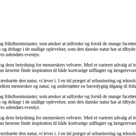
e og friluftsentusiaster, som ønsker at udforske og forstå de mange facet
ren og deltage i de utallige oplevelser, som den danske natur har at til
eres udendørs eventyr.
n og dens betydning for menneskers velvære. Med et varieret udvalg af i
kan læserne finde inspiration til både kortvarige udflugter og længerevare
g værdsætte den natur, vi lever i. I en tid præget af urbanisering og tek
lem mennesker og natur, og understøtter en bæredygtig tilgang til friluft
e og friluftsentusiaster, som ønsker at udforske og forstå de mange facet
ren og deltage i de utallige oplevelser, som den danske natur har at til
eres udendørs eventyr.
n og dens betydning for menneskers velvære. Med et varieret udvalg af i
kan læserne finde inspiration til både kortvarige udflugter og længerevare
g værdsætte den natur, vi lever i. I en tid præget af urbanisering og tek