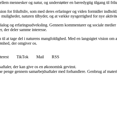
lem mennesker og natur, og understøtter en bæredygtig tilgang til friluft
ion for friluftsliv, som med deres erfaringer og viden formidler indhold,
 muligheder, naturen tilbyder, og at vække nysgerrighed for nye aktivite
l dialog og erfaringsudveksling. Gennem kommentarer og sociale medier 
er, der deler samme interesse.
on til at tage del i naturens mangfoldighed. Med en langsigtet vision om 
kønhed, der omgiver os.
terest
TikTok
Mail
RSS
saftaler, der kan give os en økonomisk gevinst.
jene penge gennem samarbejdsaftaler med forhandlere. Genbrug af materi