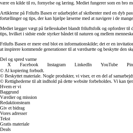
være en kilde til ro, fornyelse og læring. Mediet fungerer som en bro mel
Artiklerne på Frilufts Basen er udarbejdet af skribenter med en dyb pass
fortællinger og tips, der kan hjælpe læserne med at navigere i de mange
Mediet lægger vægt på fællesskabet blandt friluftsfolk og opfordrer ti
tips, hvilket i sidste ende styrker båndet til naturen og mellem mennesk
Frilufts Basen er mere end blot en informationskilde; det er en invitati
at inspirere kommende generationer til at værdsætte og beskytte den s
Del og spred varme
X
Facebook
Instagram
LinkedIn
YouTube
Pin
© Al kopiering forbudt.
© Beskyttet materiale. Nogle produkter, vi viser, er en del af samarbejd
© Rettighederne til alt indhold på dette website forbeholdes. Vi kan t
Hvem er vi
Baggrund
Værdier og mission
Redaktionsteam
Giv et bidrag
Vores adresser
Tekst
Gratis materiale
Deals