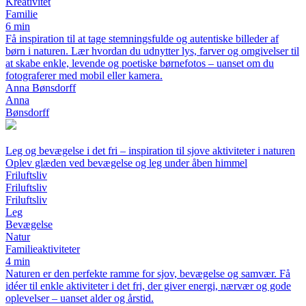
Kreativitet
Familie
6 min
Få inspiration til at tage stemningsfulde og autentiske billeder af
børn i naturen. Lær hvordan du udnytter lys, farver og omgivelser til
at skabe enkle, levende og poetiske børnefotos – uanset om du
fotograferer med mobil eller kamera.
Anna Bønsdorff
Anna
Bønsdorff
Leg og bevægelse i det fri – inspiration til sjove aktiviteter i naturen
Oplev glæden ved bevægelse og leg under åben himmel
Friluftsliv
Friluftsliv
Friluftsliv
Leg
Bevægelse
Natur
Familieaktiviteter
4 min
Naturen er den perfekte ramme for sjov, bevægelse og samvær. Få
idéer til enkle aktiviteter i det fri, der giver energi, nærvær og gode
oplevelser – uanset alder og årstid.