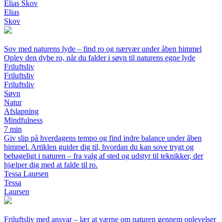
Elias Skov
Elias
Skov
Sov med naturens lyde – find ro og nærvær under åben himmel
Oplev den dybe ro, når du falder i søvn til naturens egne lyde
Friluftsliv
Friluftsliv
Friluftsliv
Søvn
Natur
Afslapning
Mindfulness
7 min
Giv slip på hverdagens tempo og find indre balance under åben
himmel. Artiklen guider dig til, hvordan du kan sove trygt og
behageligt i naturen – fra valg af sted og udstyr til teknikker, der
hjælper dig med at falde til ro.
Tessa Laursen
Tessa
Laursen
Friluftsliv med ansvar – lær at værne om naturen gennem oplevelser