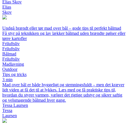
Elias Skov
Elias
Skov
Undgå brændt eller tør mad over bål – gode tips til perfekt bålmad
Få styr på teknikken og lav lækker bålmad uden brændte pølser eller
tørre kartofler
Friluftsliv
Friluftsliv
Bålmad
Friluftsliv
Madlavning
Outdoor
Tips og tricks
3 min
Mad over bål er både hyggeligt og stemningsfuldt – men det kræver
lidt viden at få det til at lykkes. Læs med og få praktiske tips til,
hvordan du styrer varmen, vælger det rigtige udstyr og sikrer saftig
og velsmagende bålmad hver gang.
Tessa Laursen
Tessa
Laursen