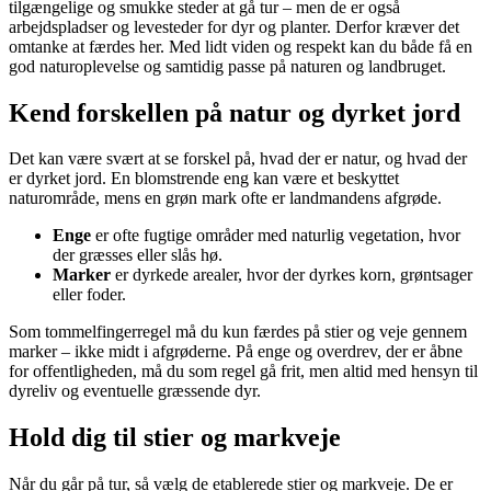
tilgængelige og smukke steder at gå tur – men de er også
arbejdspladser og levesteder for dyr og planter. Derfor kræver det
omtanke at færdes her. Med lidt viden og respekt kan du både få en
god naturoplevelse og samtidig passe på naturen og landbruget.
Kend forskellen på natur og dyrket jord
Det kan være svært at se forskel på, hvad der er natur, og hvad der
er dyrket jord. En blomstrende eng kan være et beskyttet
naturområde, mens en grøn mark ofte er landmandens afgrøde.
Enge
er ofte fugtige områder med naturlig vegetation, hvor
der græsses eller slås hø.
Marker
er dyrkede arealer, hvor der dyrkes korn, grøntsager
eller foder.
Som tommelfingerregel må du kun færdes på stier og veje gennem
marker – ikke midt i afgrøderne. På enge og overdrev, der er åbne
for offentligheden, må du som regel gå frit, men altid med hensyn til
dyreliv og eventuelle græssende dyr.
Hold dig til stier og markveje
Når du går på tur, så vælg de etablerede stier og markveje. De er