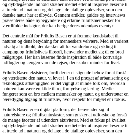
og dybdegående indhold stræber mediet efter at inspirere læserne til
at træde ud i naturen og deltage i de utallige oplevelser, som den
danske natur har at tilbyde. Gennem artikler, guides og interviews
præsenteres både nybegyndere og erfarne friluftsmennesker for
værdifulde indsigter, der kan berige deres udendørs eventyr.
Det centrale mål for Frilufts Basen er at fremme kendskabet til
naturen og dens betydning for menneskers velvære. Med et varieret
udvalg af indhold, der dækker alt fra vandreture og cykling til
camping og friluftslivets filosofi, henvender mediet sig til en bred
målgruppe. Her kan læserne finde inspiration til både kortvarige
udflugter og længerevarende rejser, der skaber minder for livet.
Frilufts Basen eksisterer, fordi der er et stigende behov for at forstå
og værdsætte den natur, vi lever i. I en tid præget af urbanisering og
teknologisk afhængighed er det vigtigt at minde folk om, hvordan
naturen kan være en kilde til ro, fornyelse og læring. Mediet
fungerer som en bro mellem mennesker og natur, og understøtter en
bæredygtig tilgang til friluftsliv, hvor respekt for miljøet er i fokus.
Frilufts Basen er en digital platform, der henvender sig til
naturelskere og friluftsentusiaster, som ønsker at udforske og forstå
de mange facetter af udendørs aktiviteter. Med et fokus på kvalitet
og dybdegående indhold stræber mediet efter at inspirere læserne til
at træde ud i naturen og deltage i de utallige oplevelser, som den