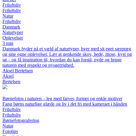
Friluftsliv
Friluftsliv
Natur
Friluftsliv
Danmark
Naturtyper
Oplevelser
3 min
Danmark byder på et væld af naturtyper, hver med sit eget særpræg
og sine egne oplevelser. Lær at genkende skov, hede, mose, kyst og
sø – og få inspiration til, hvordan du kan forstå, nyde og bruge
naturen med respekt og nysgerrighed.
Aksel Bertelsen
Aksel
Bertelsen
Børnefotos i naturen – leg med farver, former og enkle motiver
Fang børns naturlige glæde og liv i det fri med kameraet i hånden
Friluftsliv
Friluftsliv
Børnefotografering
Natur
Fototips