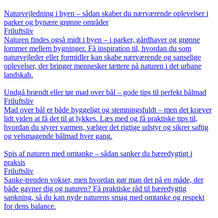
Naturvejledning i byen – sådan skaber du nærværende oplevelser i
parker og bynære grønne områder
Friluftsliv
Naturen findes også midt i byen – i parker, gårdhaver og grønne
lommer mellem bygninger. Få inspiration til, hvordan du som
naturvejleder eller formidler kan skabe nærværende og sanselige
oplevelser, der bringer mennesker tættere på naturen i det urbane
landskab.
Undgå brændt eller tør mad over bål – gode tips til perfekt bålmad
Friluftsliv
Mad over bål er både hyggeligt og stemningsfuldt – men det kræver
lidt viden at få det til at lykkes. Læs med og få praktiske tips til,
hvordan du styrer varmen, vælger det rigtige udstyr og sikrer saftig
og velsmagende bålmad hver gang.
Spis af naturen med omtanke – sådan sanker du bæredygtigt i
praksis
Friluftsliv
Sanke-trenden vokser, men hvordan gør man det på en måde, der
både gavner dig og naturen? Få praktiske råd til bæredygtig
sankning, så du kan nyde naturens smag med omtanke og respekt
for dens balance.