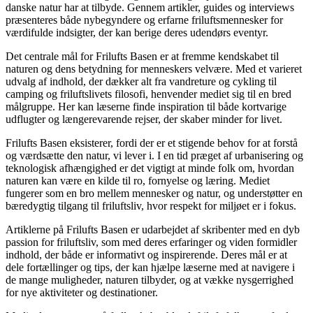
danske natur har at tilbyde. Gennem artikler, guides og interviews
præsenteres både nybegyndere og erfarne friluftsmennesker for
værdifulde indsigter, der kan berige deres udendørs eventyr.
Det centrale mål for Frilufts Basen er at fremme kendskabet til
naturen og dens betydning for menneskers velvære. Med et varieret
udvalg af indhold, der dækker alt fra vandreture og cykling til
camping og friluftslivets filosofi, henvender mediet sig til en bred
målgruppe. Her kan læserne finde inspiration til både kortvarige
udflugter og længerevarende rejser, der skaber minder for livet.
Frilufts Basen eksisterer, fordi der er et stigende behov for at forstå
og værdsætte den natur, vi lever i. I en tid præget af urbanisering og
teknologisk afhængighed er det vigtigt at minde folk om, hvordan
naturen kan være en kilde til ro, fornyelse og læring. Mediet
fungerer som en bro mellem mennesker og natur, og understøtter en
bæredygtig tilgang til friluftsliv, hvor respekt for miljøet er i fokus.
Artiklerne på Frilufts Basen er udarbejdet af skribenter med en dyb
passion for friluftsliv, som med deres erfaringer og viden formidler
indhold, der både er informativt og inspirerende. Deres mål er at
dele fortællinger og tips, der kan hjælpe læserne med at navigere i
de mange muligheder, naturen tilbyder, og at vække nysgerrighed
for nye aktiviteter og destinationer.