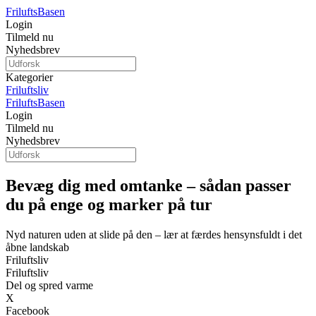
Frilufts
Basen
Login
Tilmeld nu
Nyhedsbrev
Kategorier
Friluftsliv
Frilufts
Basen
Login
Tilmeld nu
Nyhedsbrev
Bevæg dig med omtanke – sådan passer
du på enge og marker på tur
Nyd naturen uden at slide på den – lær at færdes hensynsfuldt i det
åbne landskab
Friluftsliv
Friluftsliv
Del og spred varme
X
Facebook