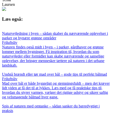
Laursen
Læs også:
Naturvejledning i byen – sådan skaber du nærværende oplevelser i
parker og bynære grønne områder
Friluftsliv
Naturen findes også midt i byen – i parker, gårdhaver og grønne
lommer mellem bygninger. Få inspiration til, hvordan du som
naturvejleder eller formidler kan skabe nærværende og sanselige
oplevelser, der bringer mennesker tættere på naturen i det urbane
landskab.
Undgå brændt eller tør mad over bål – gode tips til perfekt bålmad
Friluftsliv
Mad over bål er både hyggeligt og stemningsfuldt – men det kræver
lidt viden at få det til at lykkes. Læs med og få praktiske tips til,
hvordan du styrer varmen, vælger det rigtige udstyr og sikrer saftig
og velsmagende bålmad hver gang.
Spis af naturen med omtanke – sådan sanker du bæredygtigt i
praksis