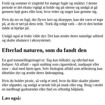
Forår og sommer er yngletid for mange fugle og smådyr. I denne
periode er det ekstra vigtigt at holde sig på stierne og undgå at gå
gennem højt græs eller krat, hvor reder og unger kan gemme sig.
Hvis du ser en fugl, der flyver lavt og skræpper, kan det være et tegn
på, at du er tæt på dens rede. Træk dig roligt væk – det er den bedste
måde at hjælpe på.
Undgå også at fodre vilde dyr. Det kan ændre deres naturlige adfærd
og skabe ubalance i økosystemet.
Efterlad naturen, som du fandt den
En god tommelfingerregel er:
Tag kun billeder, og efterlad kun
fodspor.
Alt affald – også småting som cigaretskod, madpapir eller
snor – skal med hjem igen. Selv biologisk affald som æbleskrog kan
tiltrække dyr og ændre deres fødesøgning.
Hvis du holder picnic, så vælg et sted, hvor du ikke skader planter
eller afgrøder, og undgå at tænde bål på mark eller eng. Brug i stedet
en medbragt gasbrænder eller find en offentlig bålplads.
Læs også: