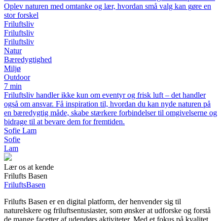
Oplev naturen med omtanke og lær, hvordan små valg kan gøre en
stor forskel
Friluftsliv
Friluftsliv
Friluftsliv
Natur
Bæredygtighed
Miljø
Outdoor
7 min
Friluftsliv handler ikke kun om eventyr og frisk luft – det handler
også om ansvar. Få inspiration til, hvordan du kan nyde naturen på
en bæredygtig måde, skabe stærkere forbindelser til omgivelserne og
bidrage til at bevare dem for fremtiden.
Sofie Lam
Sofie
Lam
Lær os at kende
Frilufts Basen
Frilufts
Basen
Frilufts Basen er en digital platform, der henvender sig til
naturelskere og friluftsentusiaster, som ønsker at udforske og forstå
de mange facetter af udendørs aktiviteter. Med et fokus på kvalitet