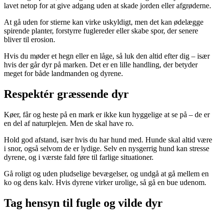
lavet netop for at give adgang uden at skade jorden eller afgrøderne.
At gå uden for stierne kan virke uskyldigt, men det kan ødelægge
spirende planter, forstyrre fuglereder eller skabe spor, der senere
bliver til erosion.
Hvis du møder et hegn eller en låge, så luk den altid efter dig – især
hvis der går dyr på marken. Det er en lille handling, der betyder
meget for både landmanden og dyrene.
Respektér græssende dyr
Køer, får og heste på en mark er ikke kun hyggelige at se på – de er
en del af naturplejen. Men de skal have ro.
Hold god afstand, især hvis du har hund med. Hunde skal altid være
i snor, også selvom de er lydige. Selv en nysgerrig hund kan stresse
dyrene, og i værste fald føre til farlige situationer.
Gå roligt og uden pludselige bevægelser, og undgå at gå mellem en
ko og dens kalv. Hvis dyrene virker urolige, så gå en bue udenom.
Tag hensyn til fugle og vilde dyr