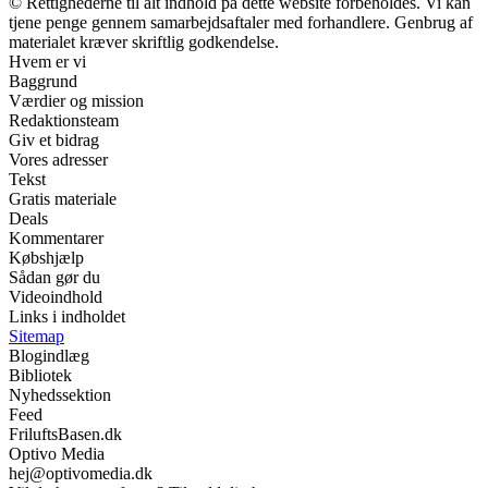
© Rettighederne til alt indhold på dette website forbeholdes. Vi kan
tjene penge gennem samarbejdsaftaler med forhandlere. Genbrug af
materialet kræver skriftlig godkendelse.
Hvem er vi
Baggrund
Værdier og mission
Redaktionsteam
Giv et bidrag
Vores adresser
Tekst
Gratis materiale
Deals
Kommentarer
Købshjælp
Sådan gør du
Videoindhold
Links i indholdet
Sitemap
Blogindlæg
Bibliotek
Nyhedssektion
Feed
FriluftsBasen.dk
Optivo Media
hej@optivomedia.dk