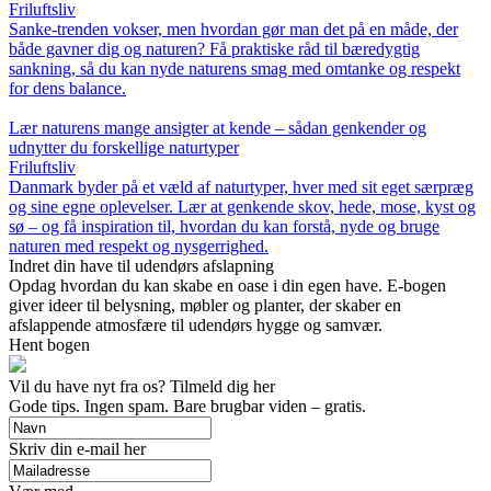
Friluftsliv
Sanke-trenden vokser, men hvordan gør man det på en måde, der
både gavner dig og naturen? Få praktiske råd til bæredygtig
sankning, så du kan nyde naturens smag med omtanke og respekt
for dens balance.
Lær naturens mange ansigter at kende – sådan genkender og
udnytter du forskellige naturtyper
Friluftsliv
Danmark byder på et væld af naturtyper, hver med sit eget særpræg
og sine egne oplevelser. Lær at genkende skov, hede, mose, kyst og
sø – og få inspiration til, hvordan du kan forstå, nyde og bruge
naturen med respekt og nysgerrighed.
Indret din have til udendørs afslapning
Opdag hvordan du kan skabe en oase i din egen have. E-bogen
giver ideer til belysning, møbler og planter, der skaber en
afslappende atmosfære til udendørs hygge og samvær.
Hent bogen
Vil du have nyt fra os? Tilmeld dig her
Gode tips. Ingen spam. Bare brugbar viden – gratis.
Skriv din e-mail her