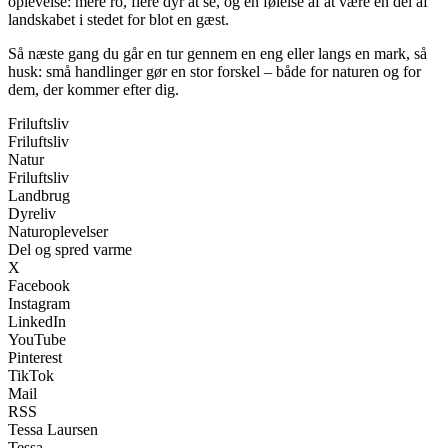
oplevelse: mere ro, flere dyr at se, og en følelse af at være en del af
landskabet i stedet for blot en gæst.
Så næste gang du går en tur gennem en eng eller langs en mark, så
husk: små handlinger gør en stor forskel – både for naturen og for
dem, der kommer efter dig.
Friluftsliv
Friluftsliv
Natur
Friluftsliv
Landbrug
Dyreliv
Naturoplevelser
Del og spred varme
X
Facebook
Instagram
LinkedIn
YouTube
Pinterest
TikTok
Mail
RSS
Tessa Laursen
Tessa