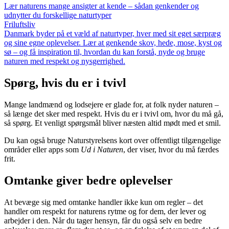
Lær naturens mange ansigter at kende – sådan genkender og
udnytter du forskellige naturtyper
Friluftsliv
Danmark byder på et væld af naturtyper, hver med sit eget særpræg
og sine egne oplevelser. Lær at genkende skov, hede, mose, kyst og
sø – og få inspiration til, hvordan du kan forstå, nyde og bruge
naturen med respekt og nysgerrighed.
Spørg, hvis du er i tvivl
Mange landmænd og lodsejere er glade for, at folk nyder naturen –
så længe det sker med respekt. Hvis du er i tvivl om, hvor du må gå,
så spørg. Et venligt spørgsmål bliver næsten altid mødt med et smil.
Du kan også bruge Naturstyrelsens kort over offentligt tilgængelige
områder eller apps som
Ud i Naturen
, der viser, hvor du må færdes
frit.
Omtanke giver bedre oplevelser
At bevæge sig med omtanke handler ikke kun om regler – det
handler om respekt for naturens rytme og for dem, der lever og
arbejder i den. Når du tager hensyn, får du også selv en bedre