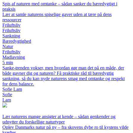
Spis af naturen med omtanke – sådan sanker du bæredygtigt i
praksis
Lær at samle naturens spiselige gaver uden at tære på dens
ressourcer
Friluftsliv
Friluftsliv
Sankning
Bæredygtighed
Natur
Friluftsliv
Madlavning
5 min
Sanke-trenden vokser, men hvordan gør man det på en måde, der
både gavner dig og naturen? Få praktiske råd til bæredygtig
sankning, så du kan nyde naturens smag med omtanke og respekt
for dens balance.
Sofie Lam
Sofie
Lam
Lær naturens mange ansigter at kende – sådan genkender og
udnytter du forskellige naturtyper
Oplev Danmarks natur på ny – fra skovens dybe ro til kystens vilde
kræfter