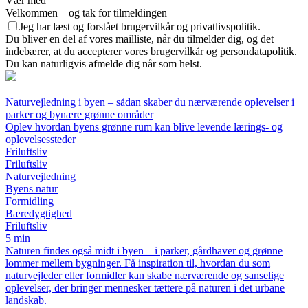
Vær med
Velkommen – og tak for tilmeldingen
Jeg har læst og forstået brugervilkår og privatlivspolitik.
Du bliver en del af vores mailliste, når du tilmelder dig, og det
indebærer, at du accepterer vores brugervilkår og persondatapolitik.
Du kan naturligvis afmelde dig når som helst.
Naturvejledning i byen – sådan skaber du nærværende oplevelser i
parker og bynære grønne områder
Oplev hvordan byens grønne rum kan blive levende lærings- og
oplevelsessteder
Friluftsliv
Friluftsliv
Naturvejledning
Byens natur
Formidling
Bæredygtighed
Friluftsliv
5 min
Naturen findes også midt i byen – i parker, gårdhaver og grønne
lommer mellem bygninger. Få inspiration til, hvordan du som
naturvejleder eller formidler kan skabe nærværende og sanselige
oplevelser, der bringer mennesker tættere på naturen i det urbane
landskab.