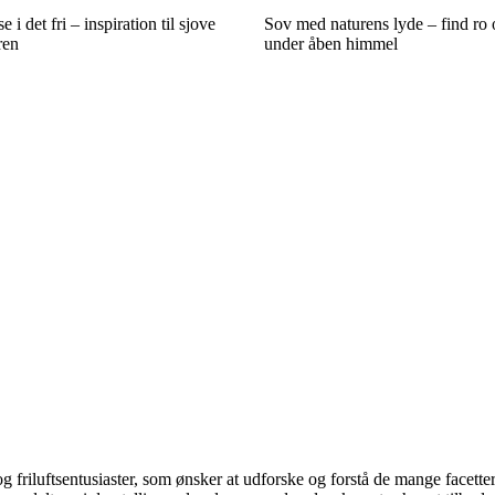
i det fri – inspiration til sjove
Sov med naturens lyde – find ro
ren
under åben himmel
e og friluftsentusiaster, som ønsker at udforske og forstå de mange facet