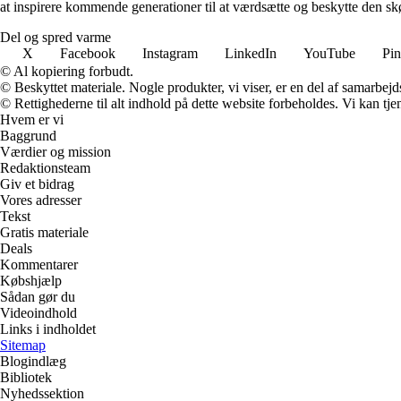
at inspirere kommende generationer til at værdsætte og beskytte den s
Del og spred varme
X
Facebook
Instagram
LinkedIn
YouTube
Pin
© Al kopiering forbudt.
© Beskyttet materiale. Nogle produkter, vi viser, er en del af samarbejd
© Rettighederne til alt indhold på dette website forbeholdes. Vi kan t
Hvem er vi
Baggrund
Værdier og mission
Redaktionsteam
Giv et bidrag
Vores adresser
Tekst
Gratis materiale
Deals
Kommentarer
Købshjælp
Sådan gør du
Videoindhold
Links i indholdet
Sitemap
Blogindlæg
Bibliotek
Nyhedssektion