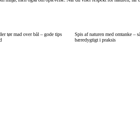
er tør mad over bål – gode tips
Spis af naturen med omtanke – s
d
bæredygtigt i praksis