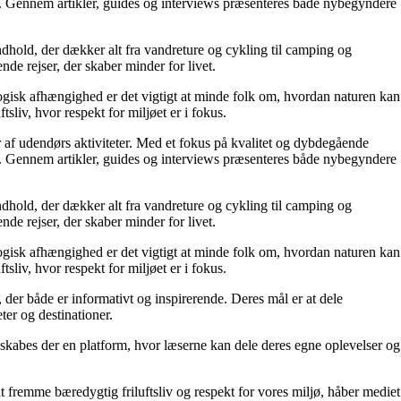
byde. Gennem artikler, guides og interviews præsenteres både nybegyndere
ndhold, der dækker alt fra vandreture og cykling til camping og
nde rejser, der skaber minder for livet.
nologisk afhængighed er det vigtigt at minde folk om, hvordan naturen kan
sliv, hvor respekt for miljøet er i fokus.
ter af udendørs aktiviteter. Med et fokus på kvalitet og dybdegående
byde. Gennem artikler, guides og interviews præsenteres både nybegyndere
ndhold, der dækker alt fra vandreture og cykling til camping og
nde rejser, der skaber minder for livet.
nologisk afhængighed er det vigtigt at minde folk om, hvordan naturen kan
sliv, hvor respekt for miljøet er i fokus.
 der både er informativt og inspirerende. Deres mål er at dele
ter og destinationer.
skabes der en platform, hvor læserne kan dele deres egne oplevelser og
at fremme bæredygtig friluftsliv og respekt for vores miljø, håber mediet