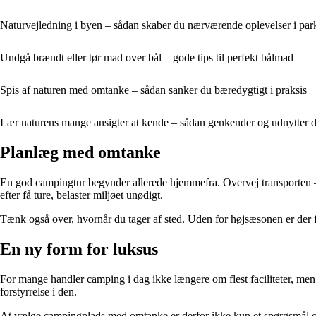
Naturvejledning i byen – sådan skaber du nærværende oplevelser i pa
Undgå brændt eller tør mad over bål – gode tips til perfekt bålmad
Spis af naturen med omtanke – sådan sanker du bæredygtigt i praksis
Lær naturens mange ansigter at kende – sådan genkender og udnytter du
Planlæg med omtanke
En god campingtur begynder allerede hjemmefra. Overvej transporten – ka
efter få ture, belaster miljøet unødigt.
Tænk også over, hvornår du tager af sted. Uden for højsæsonen er der f
En ny form for luksus
For mange handler camping i dag ikke længere om flest faciliteter, men o
forstyrrelse i den.
At vælge campingplads med omtanke er derfor ikke kun et spørgsmål om m